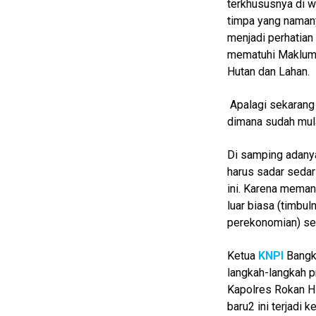
terkhususnya di 
timpa yang namany
Home
menjadi perhatian
mematuhi Maklum
N
Hutan dan Lahan.
E
T
W
Apalagi sekarang
O
R
dimana sudah mula
K
Di samping adanya
harus sadar sedar
jawabarat
ini. Karena mema
luar biasa (timbu
Guide
perekonomian) seb
Money
Ketua
KNPI
Bangko
Liputan
langkah-langkah p
Real
Kapolres Rokan Hi
baru2 ini terjadi k
Gadget