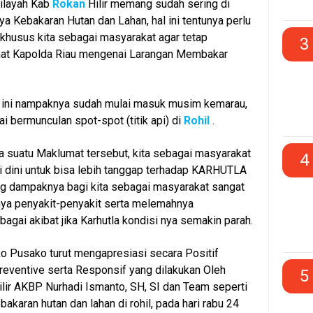
wilayah Kab
Rokan
Hilir memang sudah sering di
a Kebakaran Hutan dan Lahan, hal ini tentunya perlu
 khusus kita sebagai masyarakat agar tetap
3
at Kapolda Riau mengenai Larangan Membakar
 ini nampaknya sudah mulai masuk musim kemarau,
i bermunculan spot-spot (titik api) di
Rohil
.
 suatu Maklumat tersebut, kita sebagai masyarakat
4
i dini untuk bisa lebih tanggap terhadap KARHUTLA
ng dampaknya bagi kita sebagai masyarakat sangat
lnya penyakit-penyakit serta melemahnya
agai akibat jika Karhutla kondisi nya semakin parah.
 Pusako turut mengapresiasi secara Positif
reventive serta Responsif yang dilakukan Oleh
5
lir AKBP Nurhadi Ismanto, SH, SI dan Team seperti
ebakaran hutan dan lahan di rohil, pada hari rabu 24