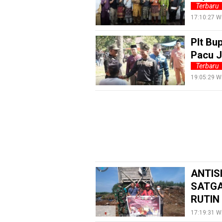
Terbaru
Info
17:10:27 W
Rohul
Plt Bu
Nusapos
Pacu J
Terbaru
Karir
19:05:29 W
pendidikan
Kode
Etik
Internal
KEJ
Disclaimer
ANTIS
Tentang
SATGA
Kami
RUTIN
Pedoman
17:19:31 W
Media