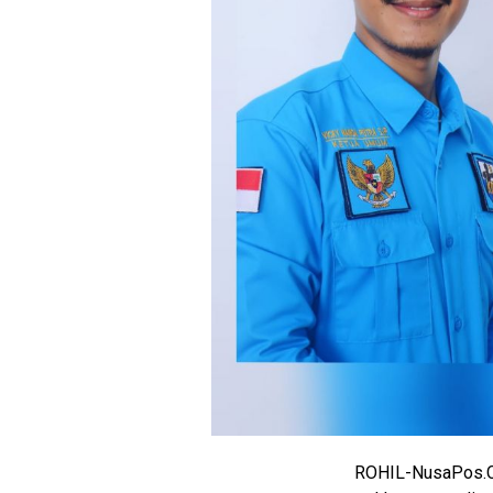
M
E
N
U
ROHIL-NusaPos.C