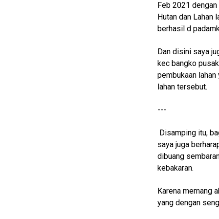
Feb 2021 dengan t
Guide
Hutan dan Lahan l
Cat
berhasil d padamk
Food
Dan disini saya 
Lifestyle
kec bangko pusak
Review
pembukaan lahan 
Pinjol
lahan tersebut.
SourceCode
---
Otomotif
infotorial
Disamping itu, 
saya juga berhara
Tutor
dibuang sembarang
Theme
kebakaran.
Sains
Karena memang ak
yang dengan seng
Finance