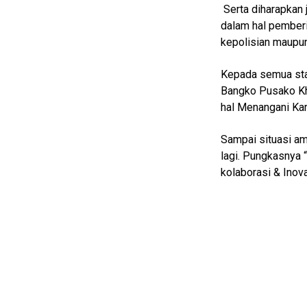
Entertain
Serta diharapkan
dalam hal pemberi
Edukasi
kepolisian maupun
InfoTerbaru
Kepada semua sta
Traveling
Bangko Pusako Kh
Sport
hal Menangani Kar
TeknoPedia
Sampai situasi ama
Blog
lagi. Pungkasnya 
kolaborasi & Inova
Techno
Guide
Automotive
Guide
Trending
Smartphone
Guide