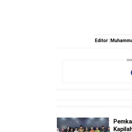
EduBudaya
EduStyle
TeknoGame
Economy
Editor :Muhamma
Tekno
Recipes
SEN
Loker
InfoKepri
KuansingTerkini
Bisnis
Sehat
PotensiRohil
Pemka
Kapila
LabuhanBatu