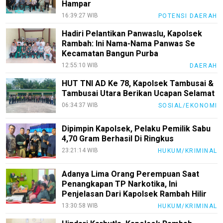
Kami
Hampar
16:39:27 WIB
POTENSI DAERAH
Pedoman
Media
Hadiri Pelantikan Panwaslu, Kapolsek
Siber
Rambah: Ini Nama-Nama Panwas Se
Kecamatan Bangun Purba
Redaksi
12:55:10 WIB
DAERAH
Index
HUT TNI AD Ke 78, Kapolsek Tambusai &
All
Tambusai Utara Berikan Ucapan Selamat
06:34:37 WIB
SOSIAL/EKONOMI
Dipimpin Kapolsek, Pelaku Pemilik Sabu
4,70 Gram Berhasil Di Ringkus
23:21:14 WIB
HUKUM/KRIMINAL
Adanya Lima Orang Perempuan Saat
Penangkapan TP Narkotika, Ini
Penjelasan Dari Kapolsek Rambah Hilir
13:30:58 WIB
HUKUM/KRIMINAL