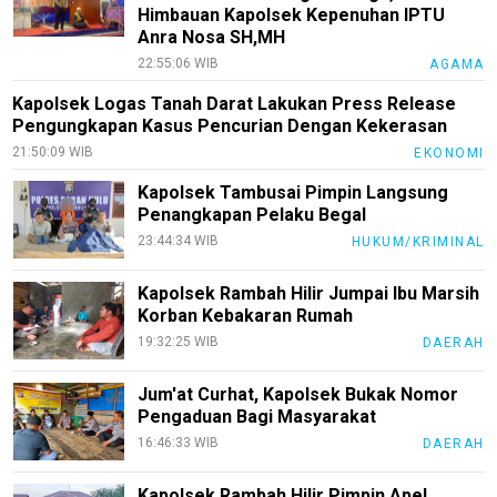
Himbauan Kapolsek Kepenuhan IPTU
Anra Nosa SH,MH
22:55:06 WIB
AGAMA
Kapolsek Logas Tanah Darat Lakukan Press Release
Pengungkapan Kasus Pencurian Dengan Kekerasan
21:50:09 WIB
EKONOMI
Kapolsek Tambusai Pimpin Langsung
Penangkapan Pelaku Begal
23:44:34 WIB
HUKUM/KRIMINAL
Kapolsek Rambah Hilir Jumpai Ibu Marsih
Korban Kebakaran Rumah
19:32:25 WIB
DAERAH
Jum'at Curhat, Kapolsek Bukak Nomor
Pengaduan Bagi Masyarakat
16:46:33 WIB
DAERAH
Kapolsek Rambah Hilir Pimpin Apel