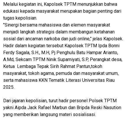
N
Melalui kegiatan ini, Kapolsek TPTM menunjukkan bahwa
U
edukasi kepada masyarakat merupakan bagian penting dari
tugas kepolisian.
"Sinergi bersama mahasiswa dan elemen masyarakat
Home
menjadi langkah strategis dalam membangun ketahanan
sosial dari ancaman narkoba dan judi online," jelas Kapolsek.
N
Hadir dalam kegiatan tersebut Kapolsek TPTM Ipda Bonni
E
Ferdy Sagala, S.H., M.H, Pj Penghulu Batu Hampar Arianto,
T
W
A.Md, Sekcam TPTM Ninik Suparniyati, S.P, Perangkat desa,
O
Ketua Lembaga Tepak Sirih Rahmat Pantun,tokoh
R
K
masyarakat, tokoh agama, pemuda dan masyarakat umum,
serta mahasiswa KKN Tematik Literasi Universitas Riau
2025.
jawabarat
Dari jajaran kepolisian, turut hadir personel Polsek TPTM
Guide
yakni Aipda Jack Rafael Marbun dan Bripda Reski Nasution
yang memberikan langsung materi sosialisasi.
Money
Liputan