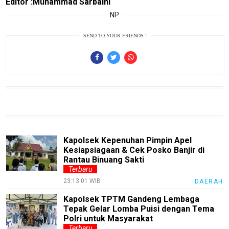
Editor :Muhammad Sarbaini
NP
Finance
Entertain
SEND TO YOUR FRIENDS !
Edukasi
InfoTerbaru
Traveling
Sport
TeknoPedia
Kapolsek Kepenuhan Pimpin Apel
Blog
Kesiapsiagaan & Cek Posko Banjir di
Rantau Binuang Sakti
Techno
Terbaru
Guide
23:13:01 WIB
DAERAH
Automotive
Kapolsek TPTM Gandeng Lembaga
Guide
Tepak Gelar Lomba Puisi dengan Tema
Polri untuk Masyarakat
Trending
Terbaru