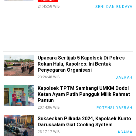
Smartphone
21:45:58 WIB
SENI DAN BUDAYA
Guide
EduBudaya
EduStyle
TeknoGame
Economy
Upacara Sertijab 5 Kapolsek Di Polres
Rokan Hulu, Kapolres: Ini Bentuk
Tekno
Penyegaran Organisasi
Recipes
23:26:48 WIB
DAERAH
Kapolsek TPTM Sambangi UMKM Dodol
Loker
Ketan Ayam Putih Pungguk Milik Rahmat
InfoKepri
Pantun
20:14:06 WIB
POTENSI DAERAH
KuansingTerkini
Sukseskan Pilkada 2024, Kapolsek Kunto
Bisnis
Darussalam Giat Cooling System
Sehat
23:17:17 WIB
AGAMA