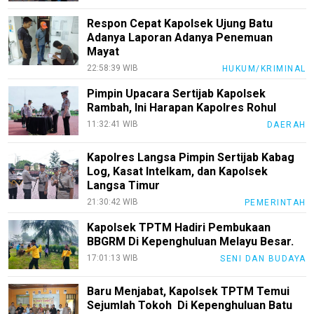
PotensiRohil
Respon Cepat Kapolsek Ujung Batu
Adanya Laporan Adanya Penemuan
LabuhanBatu
Mayat
Info
22:58:39 WIB
HUKUM/KRIMINAL
Rohul
Pimpin Upacara Sertijab Kapolsek
Nusapos
Rambah, Ini Harapan Kapolres Rohul
11:32:41 WIB
DAERAH
Karir
Kapolres Langsa Pimpin Sertijab Kabag
Log, Kasat Intelkam, dan Kapolsek
pendidikan
Langsa Timur
Kode
21:30:42 WIB
PEMERINTAH
Etik
Internal
Kapolsek TPTM Hadiri Pembukaan
BBGRM Di Kepenghuluan Melayu Besar.
KEJ
17:01:13 WIB
SENI DAN BUDAYA
Disclaimer
Baru Menjabat, Kapolsek TPTM Temui
Tentang
Sejumlah Tokoh Di Kepenghuluan Batu