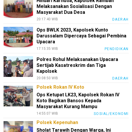
Hindari Karhutla, Kapolsek Rambah
Melaksanakan Sosialisasi Dengan
Masyarakat Dua Desa
20:17:40 WIB
DAERAH
Ops BWLK 2023, Kapolsek Kunto
Darussalam Dipercaya Sebagai Pembina
Upacara
17:15:35 WIB
PENDIDIKAN
Polres Rohul Melaksanakan Upacara
Sertijab Kasatreskrim dan Tiga
Kapolsek
20:08:50 WIB
DAERAH
Polsek Rokan IV Koto
Ops Ketupat LK23, Kapolsek Rokan IV
Koto Bagikan Bansos Kepada
Masyarakat Kurang Mampu
14:55:07 WIB
SOSIAL/EKONOMI
Polsek Kepenuhan
Sholat Tarawih Dengan Warga, Ini