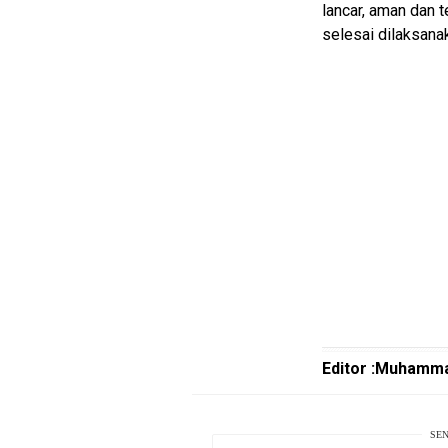
lancar, aman dan t
EduBudaya
selesai dilaksana
EduStyle
TeknoGame
Economy
Tekno
Recipes
Loker
InfoKepri
KuansingTerkini
Bisnis
Editor :Muhamma
Sehat
PotensiRohil
SEN
LabuhanBatu