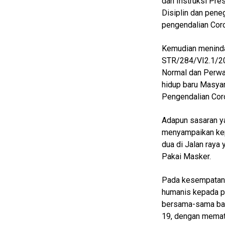
dan Instruksi Pre
Guide
Disiplin dan pen
pengendalian Cor
Cat
Food
Kemudian meninda
Lifestyle
STR/284/VI2.1/20
Review
Normal dan Perwa
Pinjol
hidup baru Masya
Pengendalian Coro
SourceCode
Otomotif
Adapun sasaran ya
menyampaikan ke
infotorial
dua di Jalan raya
Tutor
Pakai Masker.
Theme
Pada kesempatan 
Sains
humanis kepada p
bersama-sama ba
Finance
19, dengan memat