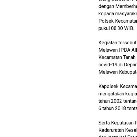
dengan Memberhe
Home
kepada masyaraka
Polsek Kecamatan
N
pukul 08.30 WIB.
E
T
W
Kegiatan tersebut
O
Melawan IPDA All
R
K
Kecamatan Tanah 
covid-19 di Depan
Melawan Kabupaten
jawabarat
Kapolsek Kecamat
Guide
mengatakan kegia
tahun 2002 tentan
Money
6 tahun 2018 tent
Liputan
Serta Keputusan 
Real
Kedaruratan Kese
Gadget