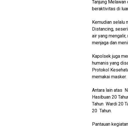
Entertain
Tanjung Melawan 
beraktivitas di lua
Edukasi
InfoTerbaru
Kemudian selalu m
Distancing, sese
Traveling
air yang mengalir,
Sport
menjaga dan meni
TeknoPedia
Kapolsek juga mem
Blog
humanis yang dis
Protokol Kesehata
Techno
memakai masker.
Guide
Automotive
Antara lain atas 
Guide
Hasibuan 20 Tahu
Tahun Wardi 20 T
Trending
20 Tahun.
Smartphone
Guide
Pantauan kegiatan