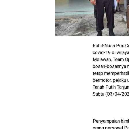
Rohil-Nusa Pos.C
covid-19 di wilay
Melawan, Team Op
bosan-bosannya m
tetap memperhati
bermotor, pelaku
Tanah Putih Tanju
Sabtu (O3/04/202
M
E
N
U
Penyampaian himba
orang personel P