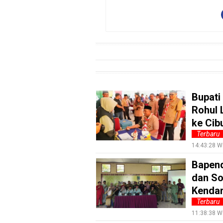
Info
Rohul
Nusapos
Karir
pendidikan
Bupati
Kode
Rohul 
Etik
ke Cib
Internal
Terbaru
KEJ
14:43:28 W
Bapend
Disclaimer
dan So
Tentang
Kendar
Kami
Terbaru
Pedoman
11:38:38 W
Media