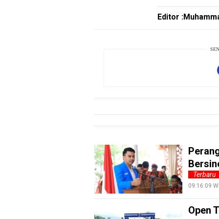
LabuhanBatu
Editor :Muhamma
Info
Rohul
SEN
Nusapos
Karir
pendidikan
Kode
Etik
Internal
Perang
KEJ
Bersin
Terbaru
Disclaimer
09:16:09 W
Tentang
Kami
Open T