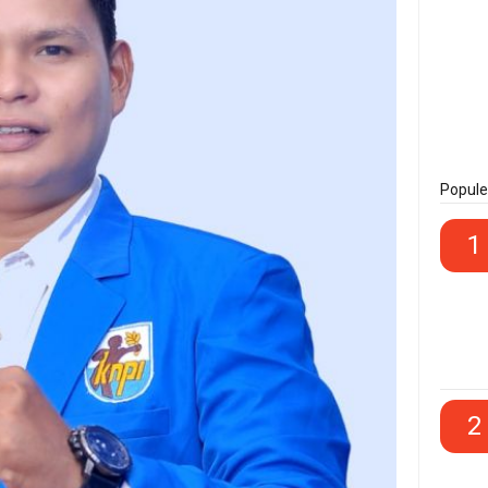
Popule
1
2