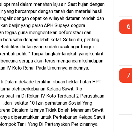
si optimal dalam menahan laju air. Saat hujan dengan
 air yang bercampur dengan tanah dan material hasil
galir dengan cepat ke wilayah dataran rendah dan
6
kan banjir yang parah.APH Supaya segera
an tegas guna menghentikan deforestasi dan
 berusaha dengan lebih ketat. Selain itu, penting
ehabilitasi hutan yang sudah rusak agar fungsi
kembali pulih. ” Tanpa langkah-langkah yang konkrit
n, bencana serupa akan terus mengancam kehidupan
kan IV Koto Rohul Pada Umumnya imbuhnya.
7
ti Dalam dekade terakhir ribuan hektar hutan HPT
utama oleh perkebunan Kelapa Sawit. Rio
 saat ini Di Rokan IV Koto Terdapat 2 Perusahaan
,dan sekitar 10 Izin perhutanan Sosial Yang
arena Didalam Izinnya Tidak Boleh Menanam Sawit
tanya diperuntukkan untuk Perkebunan Kelapa Sawit
ompok Tani Yang Di Pertanyakan Perizinannya