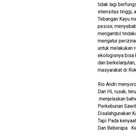
tidak lagi berfung
Gadget
intensitas tinggi,
Guide
Tebangan Kayu men
pesisir, menyebab
Cat
Food
mengambil tindak
mengatur perizinan
Lifestyle
untuk melakukan r
Review
ekologisnya bisa 
Pinjol
dan berkelanjuta
masyarakat di Ro
SourceCode
Otomotif
Rio Andri menyoro
Dan HL rusak, ter
infotorial
menjelaskan bahwa
Tutor
Perkebunan Sawit 
Disalahgunakan K
Theme
Tapi Pada kenyaa
Sains
Dan Beberapa Kel