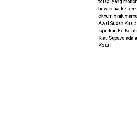
tetapi yang mener
Guide
hewan liar ke pe
EduBudaya
oknum ninik mamak
Awal Sudah Kita s
EduStyle
laporkan Ke Kejat
TeknoGame
Riau Supaya ada e
Kesal
Economy
Tekno
Recipes
Loker
InfoKepri
KuansingTerkini
Bisnis
Sehat
PotensiRohil