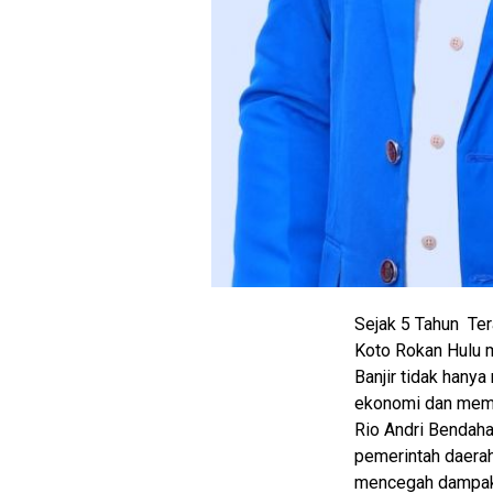
Home
knpi
N
E
T
W
O
R
K
Sejak 5 Tahun Ter
jawabarat
Koto Rokan Hulu 
Guide
Banjir tidak hany
ekonomi dan memu
Money
Rio Andri Bendaha
Liputan
pemerintah daerah
mencegah dampak 
Real