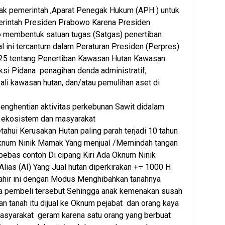
ak pemerintah ,Aparat Penegak Hukum (APH ) untuk
rintah Presiden Prabowo Karena Presiden
 membentuk satuan tugas (Satgas) penertiban
l ini tercantum dalam Peraturan Presiden (Perpres)
25 tentang Penertiban Kawasan Hutan Kawasan
ksi Pidana penagihan denda administratif,
i kawasan hutan, dan/atau pemulihan aset di
nghentian aktivitas perkebunan Sawit didalam
ekosistem dan masyarakat
ahui Kerusakan Hutan paling parah terjadi 10 tahun
Oknum Ninik Mamak Yang menjual /Memindah tangan
bebas contoh Di cipang Kiri Ada Oknum Ninik
Alias (AI) Yang Jual hutan diperkirakan +÷ 1000 H
kahir ini dengan Modus Menghibahkan tanahnya
 pembeli tersebut Sehingga anak kemenakan susah
n tanah itu dijual ke Oknum pejabat dan orang kaya
 masyarakat geram karena satu orang yang berbuat