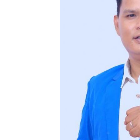
M
E
N
U