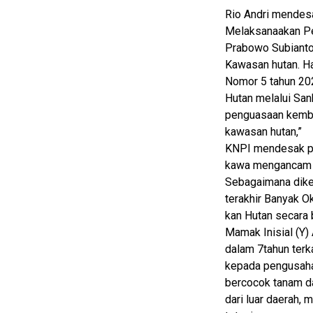
Finance
Rio Andri mendes
Entertain
Melaksanaakan Pe
Prabowo Subianto
Edukasi
Kawasan hutan. Ha
InfoTerbaru
Nomor 5 tahun 20
Hutan melalui San
Traveling
penguasaan kembal
Sport
kawasan hutan,”
KNPI mendesak pe
TeknoPedia
kawa mengancam 
Blog
Sebagaimana diket
terakhir Banyak 
Techno
kan Hutan secara 
Guide
Mamak Inisial (Y) 
Automotive
dalam 7tahun ter
Guide
kepada pengusaha
Trending
bercocok tanam da
dari luar daerah,
Smartphone