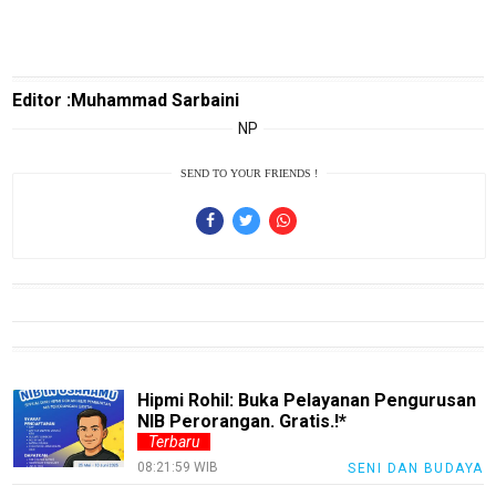
Pinjol
SourceCode
Otomotif
Editor :Muhammad Sarbaini
infotorial
NP
Tutor
SEND TO YOUR FRIENDS !
Theme
Sains
Finance
Entertain
Edukasi
InfoTerbaru
Hipmi Rohil: Buka Pelayanan Pengurusan
NIB Perorangan. Gratis.!*
Traveling
Terbaru
08:21:59 WIB
SENI DAN BUDAYA
Sport