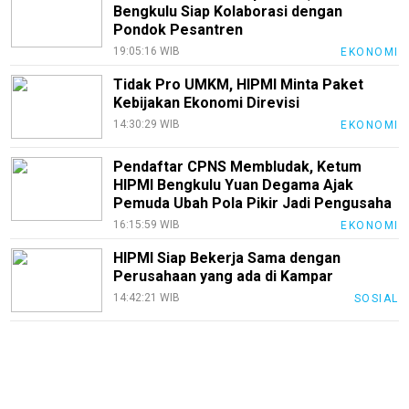
Bengkulu Siap Kolaborasi dengan
Recipes
Pondok Pesantren
19:05:16 WIB
EKONOMI
Loker
Tidak Pro UMKM, HIPMI Minta Paket
InfoKepri
Kebijakan Ekonomi Direvisi
KuansingTerkini
14:30:29 WIB
EKONOMI
Bisnis
Pendaftar CPNS Membludak, Ketum
HIPMI Bengkulu Yuan Degama Ajak
Sehat
Pemuda Ubah Pola Pikir Jadi Pengusaha
PotensiRohil
16:15:59 WIB
EKONOMI
LabuhanBatu
HIPMI Siap Bekerja Sama dengan
Perusahaan yang ada di Kampar
Info
14:42:21 WIB
SOSIAL
Rohul
Nusapos
Karir