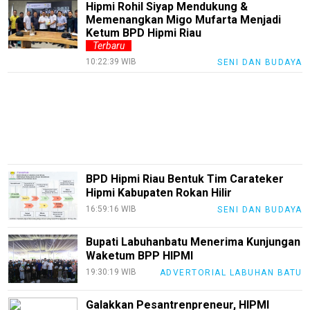
Hipmi Rohil Siyap Mendukung &
TeknoPedia
Memenangkan Migo Mufarta Menjadi
Ketum BPD Hipmi Riau
Blog
Terbaru
10:22:39 WIB
SENI DAN BUDAYA
Techno
Guide
Automotive
Guide
Trending
Smartphone
BPD Hipmi Riau Bentuk Tim Carateker
Guide
Hipmi Kabupaten Rokan Hilir
EduBudaya
16:59:16 WIB
SENI DAN BUDAYA
EduStyle
Bupati Labuhanbatu Menerima Kunjungan
TeknoGame
Waketum BPP HIPMI
19:30:19 WIB
ADVERTORIAL LABUHAN BATU
Economy
Galakkan Pesantrenpreneur, HIPMI
Tekno