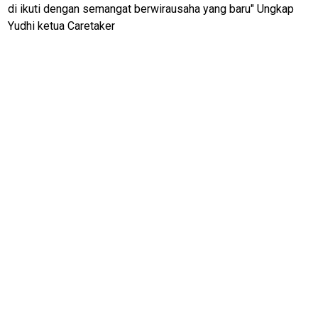
R
di ikuti dengan semangat berwirausaha yang baru" Ungkap
K
Yudhi ketua Caretaker
jawabarat
Guide
Money
Liputan
Real
Gadget
Guide
Cat
Food
Lifestyle
Review